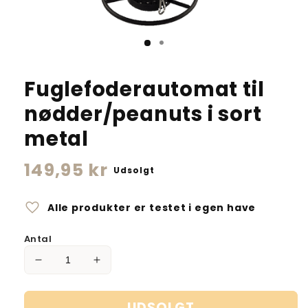
Fuglefoderautomat til
nødder/peanuts i sort
metal
Normalpris
149,95 kr
Udsolgt
favorite
Alle produkter er testet i egen have
Antal
Reducer
Øg
antallet
antallet
for
for
UDSOLGT