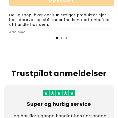
Fuglefoderautomat
Fuglefoderautomat
til
til
nødder/peanuts
nødder/peanuts
Dejlig shop, hvor der kun sælges produkter ejer
i
i
har afprøvet og står indenfor, kan klart anbefale
sort
sort
at handle hos dem.
metal
metal
Ann Bille
Trustpilot anmeldelser
Super og hurtig service
Jeg har flere gange handlet hos Sortenaeb