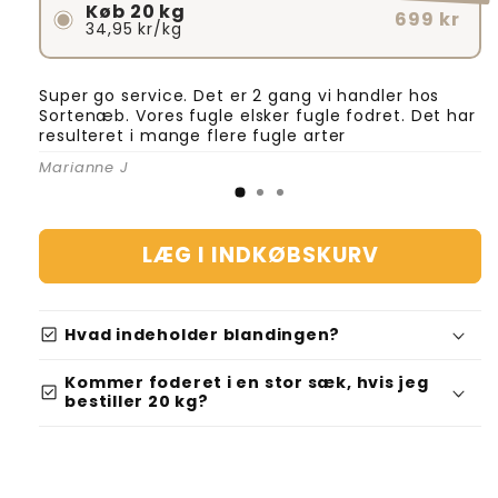
Køb 20 kg
699 kr
34,95 kr/kg
Super go service. Det er 2 gang vi handler hos
Sortenæb. Vores fugle elsker fugle fodret. Det har
resulteret i mange flere fugle arter
Marianne J
LÆG I INDKØBSKURV
check_box
Hvad indeholder blandingen?
Kommer foderet i en stor sæk, hvis jeg
check_box
bestiller 20 kg?